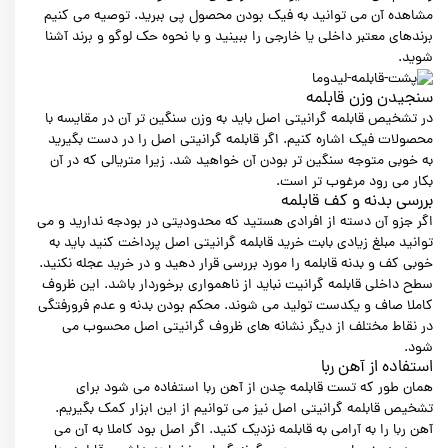
مشاهده آن می توانید به فیک بودن محصول پی ببرید. توصیه می کنیم
برندهای معتبر داخلی یا خارجی را ببینید و با نحوه حک لوگو و برند آشنا
شوید.
سنجیدن وزن قابلمه
در تشخیص قابلمه گرانیتی اصل باید به وزن سنگین تر آن در مقایسه با
محصولات فیک اشاره کنیم. اگر قابلمه گرانیتی اصل را در دست بگیرید
به خوبی متوجه سنگین تر بودن آن خواهید شد. زیرا متریالی که در آن
بکار می رود مرغوب تر است.
بررسی بدنه و کف قابلمه
اگر جزو آن دسته از افرادی هستید که محدودیتی در بودجه ندارید و می
توانید مبلغ زیادی بابت خرید قابلمه گرانیتی اصل پرداخت کنید باید به
خوبی کف و بدنه قابلمه را مورد بررسی قرار دهید و در خرید عجله نکنید.
سطح داخلی قابلمه گرانیت نباید از ناهمواری برخوردار باشد. این ظروف
کاملا صاف و یکدست تولید می شوند. محکم بودن بدنه و عدم فرورفتگی
در نقاط مختلف از دیگر نشانه های ظروف گرانیتی اصل محسوب می
شود.
استفاده از آهن ربا
همان طور که تست قابلمه چدن از آهن ربا استفاده می شود برای
تشخیص قابلمه گرانیتی اصل نیز می توانیم از این ابزار کمک بگیریم.
آهن ربا را به آرامی به قابلمه نزدیک کنید. اگر اصل بود کاملا به آن می