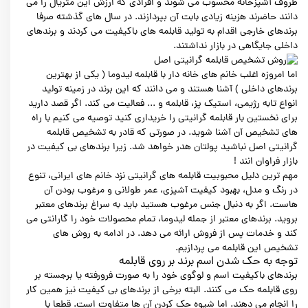
ظروف آشپزخانه محسوب می شوند و افرادی که ارزش این متریال را می
دانند حاضرند هزینه زیادی بابت آن بپردازند. در سال های گذشته صرفا
برندهای خارجی اقدام به تولید قابلمه های باکیفیت می کردند و برندهای
داخلی جایگاهی در بازار نداشتند.
اما امروزه اغلب خانم های خانه دار با قابلمه لیدوما ( یکی از بهترین
برندهای داخلی ) آشنا هستند و می دانند که این برند در زمینه تولید
انواع تابه رژیمی، استیک پز، قابلمه و ... فعالیت می کند. اگر قصد دارید
برای نخستین بار قابلمه گرانیتی را خریداری کنید توصیه می کنیم با راه
های تشخیص آن آشنا شوید. در صورتی که قادر به تشخیص قابلمه
گرانیتی اصل نباشید پولتان هدر خواهد شد. زیرا برندهای بی کیفیت در
بازار فراوان انند !
مهم ترین دلیل محبوبیت قابلمه های گرانیتی نزد خانم های ایرانی، تنوع
در رنگ و مدل، بهبود کیفیت آشپزی، عمر طولانی و مرغوب بودن آن
هاست. اگر به دنبال جنس مرغوب هستید باید به سراغ برندهای معتبر
بروید. برندهای معتبر از جمله لیدوما، تمام محصولات خود را گارانتی می
کند و خدمات پس از فروش ارائه می دهد. در ادامه به روش های
تشخیص این قابلمه می پردازیم.
توجه به حک شدن اسم برند بر روی قابلمه
برندهای باکیفیت اسم و لوگوی خود را به صورت فرورفته یا برجسته بر
روی قابلمه حک می کنند. البته برخی از برندهای بی کیفیت نیز همین کار
را انجام می دهند. اما شیوه حک کردن آن ها متفاوت است. قطعا با