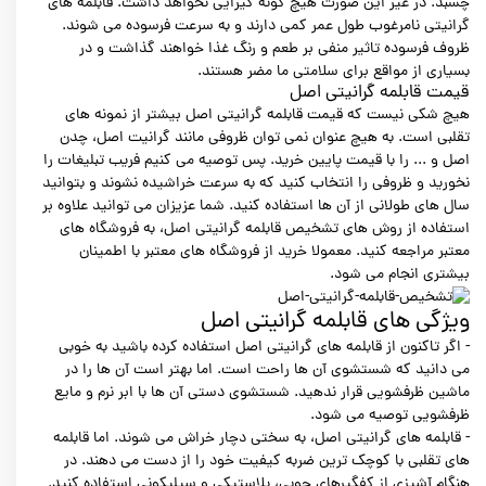
چسبد. در غیر این صورت هیچ گونه گیرایی نخواهد داشت. قابلمه های
گرانیتی نامرغوب طول عمر کمی دارند و به سرعت فرسوده می شوند.
ظروف فرسوده تاثیر منفی بر طعم و رنگ غذا خواهند گذاشت و در
بسیاری از مواقع برای سلامتی ما مضر هستند.
قیمت قابلمه گرانیتی اصل
هیچ شکی نیست که قیمت قابلمه گرانیتی اصل بیشتر از نمونه های
تقلبی است. به هیچ عنوان نمی توان ظروفی مانند گرانیت اصل، چدن
اصل و ... را با قیمت پایین خرید. پس توصیه می کنیم فریب تبلیغات را
نخورید و ظروفی را انتخاب کنید که به سرعت خراشیده نشوند و بتوانید
سال های طولانی از آن ها استفاده کنید. شما عزیزان می توانید علاوه بر
استفاده از روش های تشخیص قابلمه گرانیتی اصل، به فروشگاه های
معتبر مراجعه کنید. معمولا خرید از فروشگاه های معتبر با اطمینان
بیشتری انجام می شود.
ویژگی های قابلمه گرانیتی اصل
- اگر تاکنون از قابلمه های گرانیتی اصل استفاده کرده باشید به خوبی
می دانید که شستشوی آن ها راحت است. اما بهتر است آن ها را در
ماشین ظرفشویی قرار ندهید. شستشوی دستی آن ها با ابر نرم و مایع
ظرفشویی توصیه می شود.
- قابلمه های گرانیتی اصل، به سختی دچار خراش می شوند. اما قابلمه
های تقلبی با کوچک ترین ضربه کیفیت خود را از دست می دهند. در
هنگام آشپزی از کفگیرهای چوبی، پلاستیکی و سیلیکونی استفاده کنید.