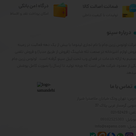
درگاه امن بانکی
ضمانت اصالت کالا
امکان پرداخت نقد و اقساط
تولیدات با کیفیت داخلی
درباره سپنو
رکت لوتوس زرین جام با نام تجاری لیدوما با بیش از یک دهه فعالیت در زمینه
روش لوازم آشپزخانه در صنعت تله شاپینگ (فروش از طریق مدیا) و فروش تلفنی
صمیم به ارائه خدمات در فضای وب تحت لیبل سپنو گرفته است. لوتوس زرین جام
کی از معدود شرکت هایی است که چرخه تولید تا ارسال را بصورت کامل پوشش
یدهد
تماس با ما
درس: تهران ونک خیابان ملاصدرا شیراز
نوبی گرمسار غربی پلاک 37
فن: 52429-021
وبایل
: 09102525303
یل: info@sepeno.com