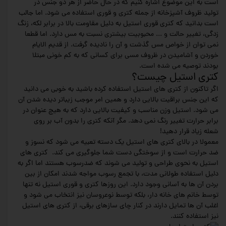
است به این موضوع اشاره کنیم که در حال حاضر از هر دو جنس در
تولید ظروف آشپزخانه از جمله کتری و قوری استفاده می شود. اما جالب
است بدانید که کتری قوری استیل به دلیل مقاومت بالا در برابر لکه، زنگ
زدگی، تغییر حالت و ... محبوبیت بیشتری نسبت به مس دارد. اما قطعا
نمی توان از خواص مس گذشت و آن را نادیده گرفت. از قدیم الایام
خوردن و آشامیدن در ظروف مسی برای کسانی که به کم خونی مبتلا
بودند توصیه می شده است.
کتری استیل چیست؟
اگر تاکنون از کتری های استیل استفاده کرده باشید به خوبی می دانید
که این جنس براقیت بالایی دارد و همین امر موجب زیباتر دیده شدن آن
می شود. استیل وزن مناسب و کیفیت بالایی دارد که به هیچ عنوان در
برابر حرارت تغییر رنگ نمی دهد. مگر آنکه کتری را بدون آب بر روی
شعله زیاد قرار دهید!
معمولا در بالای کتری های استیل یک دسته تعبیه می شود که نسوز و
ضد حرارت است و از سوختگی دست شما جلوگیری می کند. کتری های
استیل به نحوی طراحی و تولید می شوند که ضدرسوب هستند اما اگر به
دلیل استفاده طولانی مدت، با تجمع رسوب مواجه شدند امکان از بین
بردن آن ها به آسانی وجود دارد. این روزها کتری و قوری استیل نه تنها
توسط خانم های خانه دار، بلکه توسط نوعروسان نیز انتخاب می شود و
اغلب آن ها تمایل دارند در کنار چای سازهای برقی، از کتری های استیل
نیز استفاده کنند.