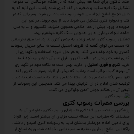
حتما تاکنون برای شما هم پیش آمده که در هنگام جوشاندن آب متوجه
تشکیل یک لایه سفید و ضخیم در کف کتری شده باشید. این لایه که به
دلیل تجمع املاح ایجاد می شود رسوب نامیده می شود. رسوباتی که در
کف و دیواره کتری تشکیل می شوند باید از بین بروند. در غیر این
صورت با ورود بیش از حد املاحی همچون منیزیم، کلسیوم و ... به بدن،
شاهد ایجاد بیماری هایی همچون سنگ کلیه خواهیم بود.
تشکیل رسوب کتری ارتباط زیادی به جنس کتری ندارد. اما طبق تجربیاتی
که هست می توان گفت که ظروف استیل نسبت به سایر متریال رسوبات
کمتری به خود جذب می کنند. به هر حال شیوه استفاده و نگهداری از
کتری اهمیت زیادی در سالم ماندن و طول عمر آن دارد و چنانچه قصد
کتری و قوری استیل
خرید
را دارید بهتر است به نکات مهم در نگهداری
آن توجه کنید. جالب است بدانید که برخی از افراد رسوبات کتری را نه
تنها مضر بلکه مفید می دانند. مثلا ادعا می کنند که خاصیت آب به دلیل
ترکیب شدن املاح در آن افزایش پیدا می کند. همچنین این رسوبات از
تبخیر آن در هنگام جوش آمدن جلوگیری می کنند.
بررسی مضرات رسوب کتری
پزشکان و متخصصین اعتقادی به مزایای رسوب کتری ندارند و آن ها
معتقدند که مضرات این مساله نسبت مزایای آن بیشتر است. زیرا افراد
برای تامین املاح موردنیاز بدنشان نباید به رسوبات کتری امیدوار باشند.
بلکه این املاح از طریق تغذیه مناسب تامین خواهد شد. ورود املاح از