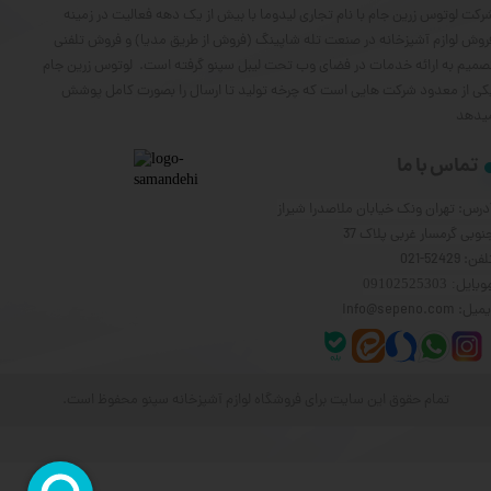
رکت لوتوس زرین جام با نام تجاری لیدوما با بیش از یک دهه فعالیت در زمینه
روش لوازم آشپزخانه در صنعت تله شاپینگ (فروش از طریق مدیا) و فروش تلفنی
صمیم به ارائه خدمات در فضای وب تحت لیبل سپنو گرفته است. لوتوس زرین جام
کی از معدود شرکت هایی است که چرخه تولید تا ارسال را بصورت کامل پوشش
یدهد
تماس با ما
درس: تهران ونک خیابان ملاصدرا شیراز
نوبی گرمسار غربی پلاک 37
فن: 52429-021
وبایل
: 09102525303
یل: info@sepeno.com
تمام حقوق این سایت برای فروشگاه لوازم آشپزخانه سپنو محفوظ است.
★
★
★