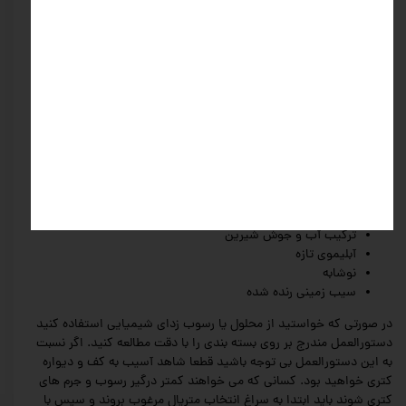
انجام داد. در غیر این صورت استفاده از مواد قوی تر توصیه می شود.
روش های کاربردی برای از بین بردن رسوب
کتری
اکنون که با مضرات رسوب کتری آشنا شدیم باید به چند روش برای از
بین بردن آن ها اشاره کنیم. قطعا بهتر است که ابتدا مواد طبیعی و بی
ضرر را امتحان کنید. زیرا این مواد کمک می کنند تا رسوبات نازک و کم
حجم از بین بروند. اما اگر رسوبات ضخیم هستند و نمی توانید از
ترکیبات خانگی استفاده کنید پیشنهاد می کنیم به سراغ رسوب زداهای
شیمیایی و موجود در بازار بروید.
ترکیب آب و سرکه سفید
ترکیب آب و جوش شیرین
آبلیموی تازه
نوشابه
سیب زمینی رنده شده
در صورتی که خواستید از محلول یا رسوب زدای شیمیایی استفاده کنید
دستورالعمل مندرج بر روی بسته بندی را با دقت مطالعه کنید. اگر نسبت
به این دستورالعمل بی توجه باشید قطعا شاهد آسیب به کف و دیواره
کتری خواهید بود. کسانی که می خواهند کمتر درگیر رسوب و جرم های
کتری شوند باید ابتدا به سراغ انتخاب متریال مرغوب بروند و سپس با