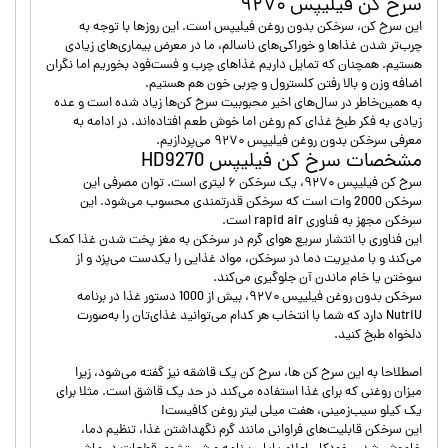
سرخ کن فیلیپس ۹۲۷۰
این سرخ کن، سرخکن بدون روغن فیلیپس است. این روزها با توجه به
چرب‌تر شدن غذاها و خوراکی‌های ناسالم، ما در معرض بیماری‌های زیادی
هستیم. همچنان که تمایل داریم غذاهای چرب و فست‌فود بخوریم اما نگران
اضافه وزن و بالا رفتن کلسترول و چربی خون هم هستیم.
به همین‌خاطر در سال‌های اخیر محبوبیت سرخ کن‌ها زیاد شده است و عده
زیادی به فکر طبخ غذای کم روغن اما خوش طعم افتاده‌اند. در ادامه به
معرفی سرخکن بدون روغن فیلیپس ۹۲۷۰ می‌پردازیم.
مشخصات سرخ کن فیلیپس HD9270
سرخ کن فیلیپس ۹۲۷۰، یک سرخکن ۶ لیتری است. توان مصرفی این
سرخکن 2000 وات است که سرخکن قدرتمندی محسوب می‌شود. این
سرخکن مجهز به فناوری rapid air است.
این فناوری با انتشار سریع هوای گرم در سرخکن به مغز پخت شدن غذا کمک
می‌کند و با مدیریت دما در سرخکن، مواد غذایی را یکدست می‌پزد و از
سوختن یا خام ماندن آن جلوگیری می‌کند.
سرخکن بدون روغن فیلیپس ۹۲۷۰، بیش از 1000 دستور غذا در برنامه
NutriU دارد که شما با انتخاب هر کدام می‌توانید غذای‌تان را به‌صورت
دلخواه طبخ کنید.
اصطلاحا به این سرخ‌ کن ها، سرخ کن یک قاشقه نیز گفته می‌شود، زیرا
میزان روغنی که برای غذا استفاده می‌کند در حد یک قاشق است. مثلا برای
یک کیلو سیب‌زمینی، هفت میلی لیتر روغن کافیست!
این سرخکن قابلیت‌های فراوانی مانند گرم نگهداشتن غذا، تنظیم دما،