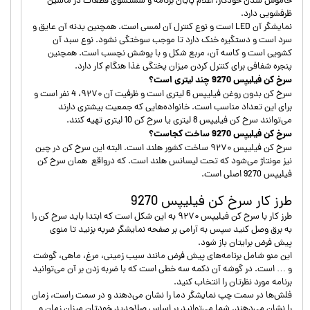
خاموش شدن خودکار، اعلام پایان برنامه و شستشوی قطعات در ماشین
ظرفشویی دارد.
نمایشگر آن LED است و نوع کنترل آن لمسی است. همچنین بدنه آن عایق و
سرد است و دستگیره خنک دارد تا موجب سوختگی نشود. نوع سبد آن
کشویی است و کاسه آن، مربع شکل و با پوشش نچسب است. همچنین
پنجره شفافی برای کنترل کردن میزان پختگی غذا هنگام کار دارد.
سرخ کن فیلیپس 9270 چند لیتری است؟
سرخ کن بدون روغن فیلیپس 6 لیتری است و ظرفیت آن ۹۲۷۰، 4 نفر است و
برای این تعداد مناسب است. خانواده‌هایی که جمعیت بیشتری دارند
می‌توانند سرخ کن فیلیپس 8 لیتری یا سرخ کن 10 لیتری تهیه کنند.
سرخ کن فیلیپس 9270 ساخت کجاست؟
سرخ کن فیلیپس ۹۲۷۰ ساخت کشور هلند است. البته این سرخ کن در چین
نیز مونتاژ می‌شود که تحت لیسانس هلند است. که درواقع همان سرخ کن
فیلیپس 9270 اصلی است.
طرز کار سرخ کن فیلیپس 9270
طرز کار با سرخ کن فیلیپس ۹۲۷۰ به این شکل است که ابتدا باید سرخ کن را
به برق وصل کنید سپس به آرامی بر صفحه نمایشگر ضربه بزنید تا منوی
پیش فرض برایتان باز شود.
این منو شامل برنامه‌های پیش فرض مانند سیب زمینی، مرغ، ماهی، گوشت
و … است. در گوشه آن دکمه سه خطی است که با ضربه زدن بر آن می‌توانید
برنامه مورد نظرتان را انتخاب کنید.
فلش‌ها در سمت چپ نمایشگر دما را نشان می‌دهند و در سمت راست، زمان
را نشان می‌دهند. شما می‌توانید بر اساس صلاحدید خودتان میزان زمان و