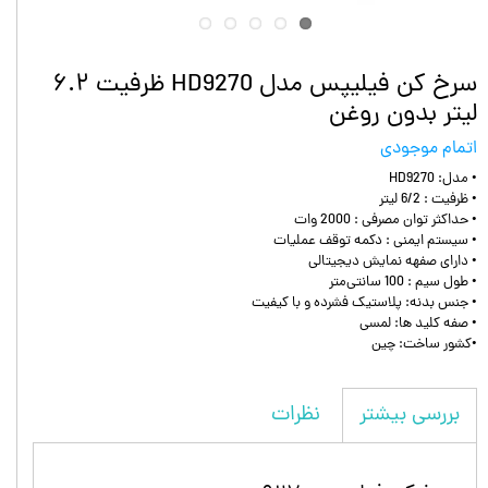
سرخ کن فیلیپس مدل HD9270 ظرفیت ۶.۲
لیتر بدون روغن
اتمام موجودی
• مدل: HD9270
• ظرفیت : 6/2 لیتر
• حداکثر توان مصرفی : 2000 وات
• سیستم ایمنی : دکمه توقف عملیات
• دارای صفهه نمایش دیجیتالی
• طول سیم : 100 سانتی‌متر
• جنس بدنه: پلاستیک فشرده و با کیفیت
• صفه کلید ها: لمسی
•کشور ساخت: چین
نظرات
بررسی بیشتر