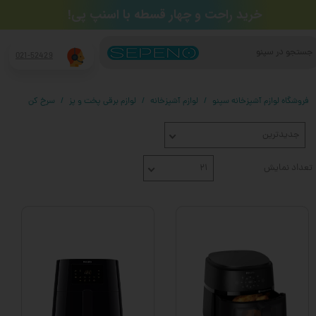
​خرید راحت و چهار قسطه​​​​​​​ با اسنپ پی!
جستجو
021-52429
فروشگاه لوازم آشپزخانه سپنو
لوازم آشپزخانه
لوازم برقی پخت و پز
سرخ کن
جدیدترین
تعداد نمایش
۲۱