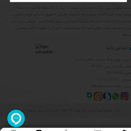
رکت لوتوس زرین جام با نام تجاری لیدوما با بیش از یک دهه فعالیت در زمینه
روش لوازم آشپزخانه در صنعت تله شاپینگ (فروش از طریق مدیا) و فروش تلفنی
صمیم به ارائه خدمات در فضای وب تحت لیبل سپنو گرفته است. لوتوس زرین جام
کی از معدود شرکت هایی است که چرخه تولید تا ارسال را بصورت کامل پوشش
یدهد
تماس با ما
درس: تهران ونک خیابان ملاصدرا شیراز
نوبی گرمسار غربی پلاک 37
فن: 52429-021
وبایل
: 09102525303
یل: info@sepeno.com
تمام حقوق این سایت برای فروشگاه لوازم آشپزخانه سپنو محفوظ است.