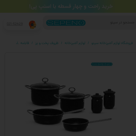
​خرید راحت و چهار قسطه​​​​​​​ با اسنپ پی!
جستجو
021-52429
فروشگاه لوازم آشپزخانه سپنو
لوازم آشپزخانه
ظروف پخت و پز
قابلمه
سرویس قا