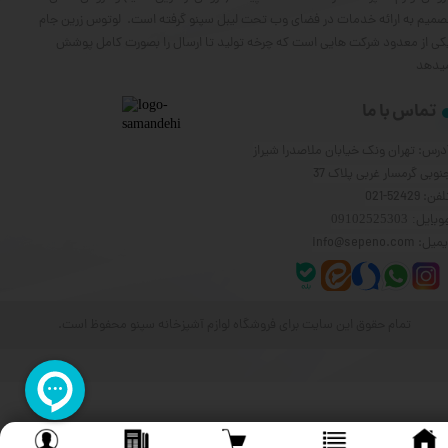
صمیم به ارائه خدمات در فضای وب تحت لیبل سپنو گرفته است. لوتوس زرین جام
کی از معدود شرکت هایی است که چرخه تولید تا ارسال را بصورت کامل پوشش
یدهد
تماس با ما
درس: تهران ونک خیابان ملاصدرا شیراز
نوبی گرمسار غربی پلاک 37
فن: 52429-021
وبایل
: 09102525303
یل: info@sepeno.com
تمام حقوق این سایت برای فروشگاه لوازم آشپزخانه سپنو محفوظ است.