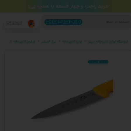
​خرید راحت و چهار قسطه​​​​​​​ با اسنپ پی!
جستجو
021-52429
فروشگاه لوازم آشپزخانه سپنو
لوازم آشپزخانه
ابزار آشپزی
چاقوی آشپزخانه
چاقو آشپز