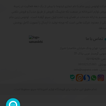
رکت لوتوس زرین جام با نام تجاری لیدوما با بیش از یک دهه فعالیت در زمینه
روش لوازم آشپزخانه در صنعت تله شاپینگ (فروش از طریق مدیا) و فروش تلفنی
صمیم به ارائه خدمات در فضای وب تحت لیبل سپنو گرفته است. لوتوس زرین جام
کی از معدود شرکت هایی است که چرخه تولید تا ارسال را بصورت کامل پوشش
یدهد
تماس با ما
درس: تهران ونک خیابان ملاصدرا شیراز
نوبی گرمسار غربی پلاک 37
فن: 52429-021
وبایل
: 09102525303
یل: info@sepeno.com
تمام حقوق این سایت برای فروشگاه لوازم آشپزخانه سپنو محفوظ است.